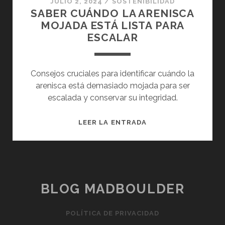
JULIO 2, 2024
/
SOSTENIBILIDAD
SABER CUÁNDO LA ARENISCA
MOJADA ESTÁ LISTA PARA
ESCALAR
Consejos cruciales para identificar cuándo la
arenisca está demasiado mojada para ser
escalada y conservar su integridad.
SABER
LEER LA ENTRADA
CUÁNDO
LA
ARENISCA
MOJADA
ESTÁ
BLOG MADBOULDER
LISTA
PARA
POLÍTICA DE PRIVACIDAD
ESCALAR