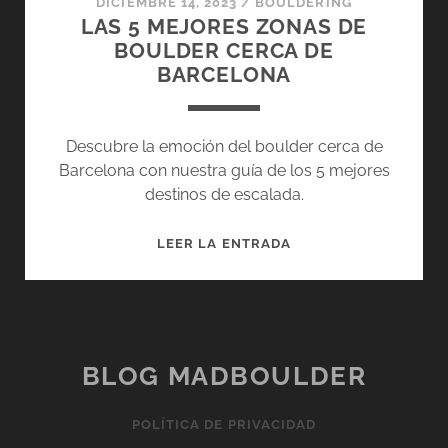
DICIEMBRE 14, 2023
/
BOULDERING
LAS 5 MEJORES ZONAS DE
BOULDER CERCA DE
BARCELONA
Descubre la emoción del boulder cerca de
Barcelona con nuestra guía de los 5 mejores
destinos de escalada.
LAS
LEER LA ENTRADA
5
MEJORES
ZONAS
DE
BOULDER
BLOG MADBOULDER
CERCA
DE
POLÍTICA DE PRIVACIDAD
BARCELONA