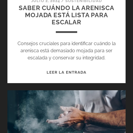
JULIO 2, 2024
/
SOSTENIBILIDAD
SABER CUÁNDO LA ARENISCA
MOJADA ESTÁ LISTA PARA
ESCALAR
Consejos cruciales para identificar cuándo la
arenisca está demasiado mojada para ser
escalada y conservar su integridad.
SABER
LEER LA ENTRADA
CUÁNDO
LA
ARENISCA
MOJADA
ESTÁ
LISTA
PARA
ESCALAR