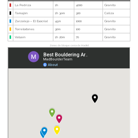
0
La Pedriza
1h
4000
Granito
0
Tamajón
1h 3om
300
Caliza
0
Zarzalejo – El Esocrial
45m
1000
Granito
0
Torrelodones
30m
100
Granito
0
Valsaín
1h 20m
70
Granito
Zonas de bloque cerca de Madrid