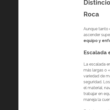
Distinci
Roca
Aunque tanto 
ascender superf
equipo y en
Escalada 
La escalada e
más largas o «
variedad de ma
seguridad. Lo
el material, n
trabajar en eq
maneja la cuer