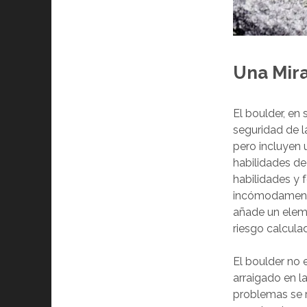
Una Mira
El boulder, en 
seguridad de l
pero incluyen 
habilidades de
habilidades y 
incómodamente
añade un elem
riesgo calculad
El boulder no 
arraigado en l
problemas se r