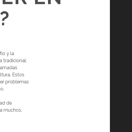
?
ío y la
 tradicional,
 llamadas
tura. Estos
lver problemas
o.
dad de
ra muchos.