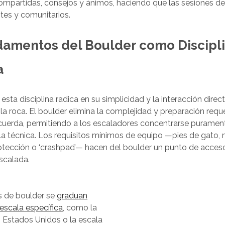
ompartidas, consejos y ánimos, haciendo que las sesiones d
tes y comunitarios.
damentos del Boulder como Discipl
a
 esta disciplina radica en su simplicidad y la interacción direc
la roca. El boulder elimina la complejidad y preparación reque
uerda, permitiendo a los escaladores concentrarse purament
a técnica. Los requisitos mínimos de equipo —pies de gato,
tección o ‘crashpad’— hacen del boulder un punto de acceso
scalada.
 de boulder se
graduan
 escala específica
, como la
s Estados Unidos o la escala