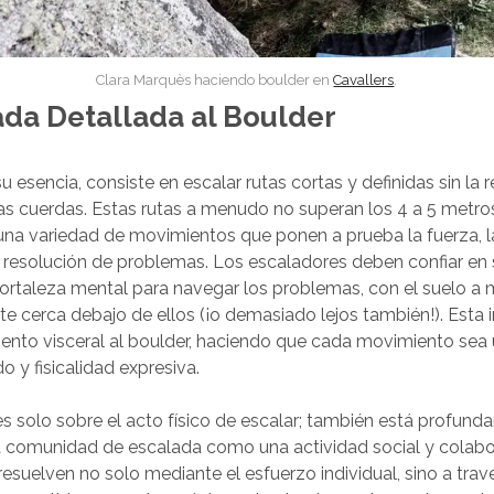
Clara Marquès haciendo boulder en
Cavallers
.
da Detallada al Boulder
su esencia, consiste en escalar rutas cortas y definidas sin la 
as cuerdas. Estas rutas a menudo no superan los 4 a 5 metros
una variedad de movimientos que ponen a prueba la fuerza, la
 resolución de problemas. Los escaladores deben confiar en
fortaleza mental para navegar los problemas, con el suelo 
 cerca debajo de ellos (¡o demasiado lejos también!). Esta 
ento visceral al boulder, haciendo que cada movimiento sea
o y fisicalidad expresiva.
es solo sobre el acto físico de escalar; también está profun
a comunidad de escalada como una actividad social y colabo
esuelven no solo mediante el esfuerzo individual, sino a trav