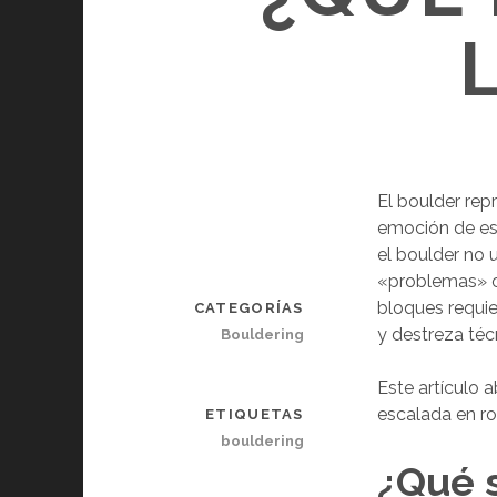
El boulder rep
emoción de esc
el boulder no u
«problemas» o
bloques requie
CATEGORÍAS
y destreza té
Bouldering
Este artículo
escalada en r
ETIQUETAS
bouldering
¿Qué s