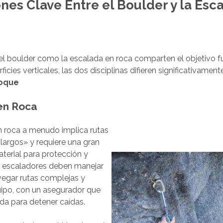
ones Clave Entre el Boulder y la Esc
el boulder como la escalada en roca comparten el objetivo 
icies verticales, las dos disciplinas difieren significativamen
foque
en Roca
n roca a menudo implica rutas
largos» y requiere una gran
terial para protección y
s escaladores deben manejar
avegar rutas complejas y
uipo, con un asegurador que
da para detener caídas.