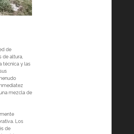
red de
 de altura,
 técnica y las
 sus
a menudo
inmediatez
 una mezcla de
damente
rativa. Los
és de