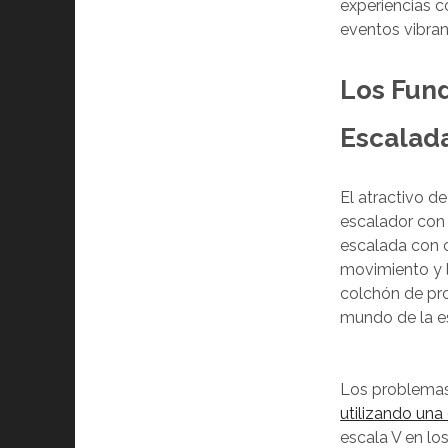
experiencias c
eventos vibran
Los Fun
Escalad
El atractivo de
escalador con 
escalada con c
movimiento y l
colchón de pro
mundo de la e
Los problemas
utilizando una
escala V en lo