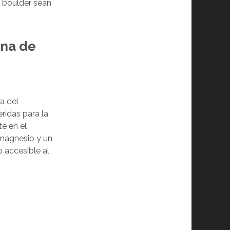
e boulder sean
ina de
ta del
ridas para la
e en el
 magnesio y un
 accesible al