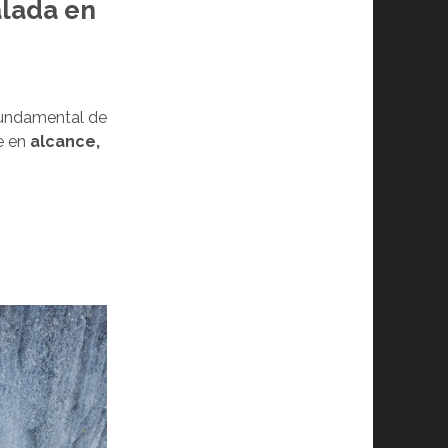
alada en
fundamental de
te en
alcance,