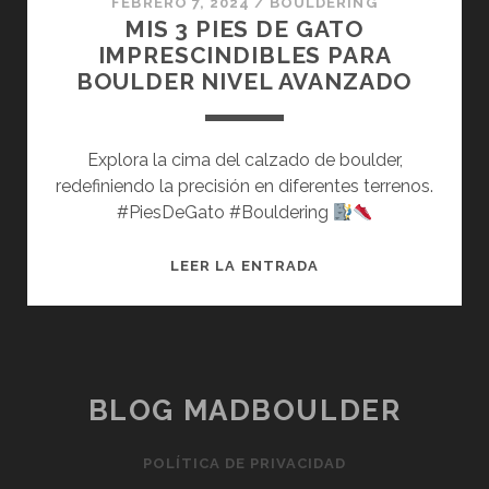
FEBRERO 7, 2024
/
BOULDERING
MIS 3 PIES DE GATO
IMPRESCINDIBLES PARA
BOULDER NIVEL AVANZADO
Explora la cima del calzado de boulder,
redefiniendo la precisión en diferentes terrenos.
#PiesDeGato #Bouldering
MIS
LEER LA ENTRADA
3
PIES
DE
GATO
IMPRESCINDIBLES
BLOG MADBOULDER
PARA
BOULDER
POLÍTICA DE PRIVACIDAD
NIVEL